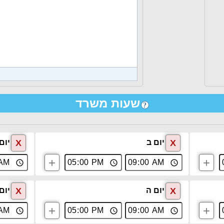
שעות משרד
?
X
X
יום ב
יום
+
+
X
X
יום ה
יום 
+
+