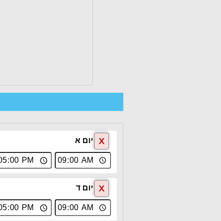
X
יום א
X
יום ד