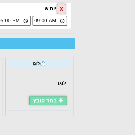
X
יום ש
לוגו
?
לוגו
✚ בחר קובץ