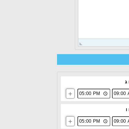
 ג
+
ו
+